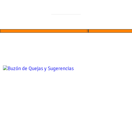
¡Campaña de Esterilización
Canina y Felina por parte de
la Sindicatura Municipal!
¡COMUNICADO