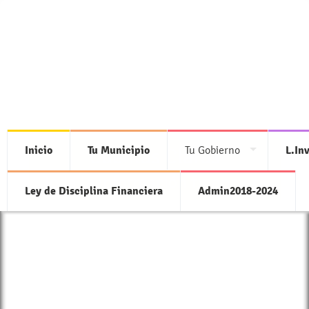
Inicio
Tu Municipio
Tu Gobierno
L.In
Cuentas Claras
Toda la información financiera
Ley de Disciplina Financiera
Admin2018-2024